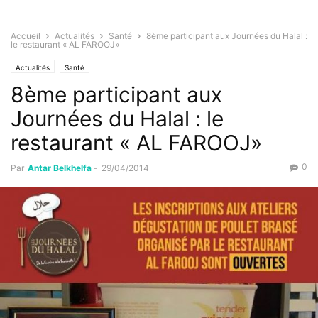
Accueil
Actualités
Santé
8ème participant aux Journées du Halal :
le restaurant « AL FAROOJ»
Actualités
Santé
8ème participant aux
Journées du Halal : le
restaurant « AL FAROOJ»
0
Par
Antar Belkhelfa
-
29/04/2014