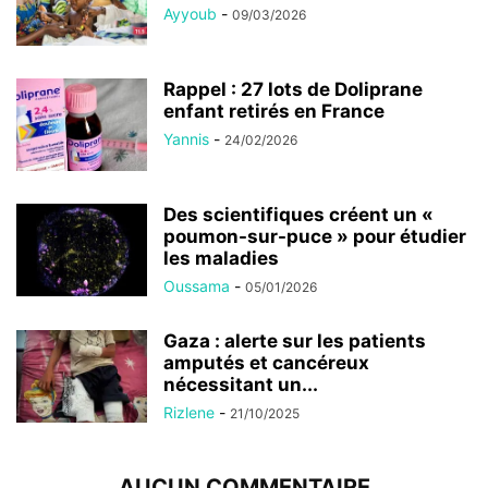
Ayyoub
-
09/03/2026
Rappel : 27 lots de Doliprane
enfant retirés en France
Yannis
-
24/02/2026
Des scientifiques créent un «
poumon-sur-puce » pour étudier
les maladies
Oussama
-
05/01/2026
Gaza : alerte sur les patients
amputés et cancéreux
nécessitant un...
Rizlene
-
21/10/2025
AUCUN COMMENTAIRE