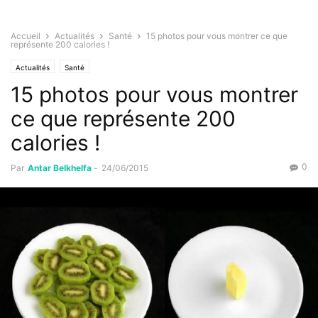
Accueil
Actualités
Santé
15 photos pour vous montrer ce que
représente 200 calories !
Actualités
Santé
15 photos pour vous montrer
ce que représente 200
calories !
0
Par
Antar Belkhelfa
-
24/06/2015