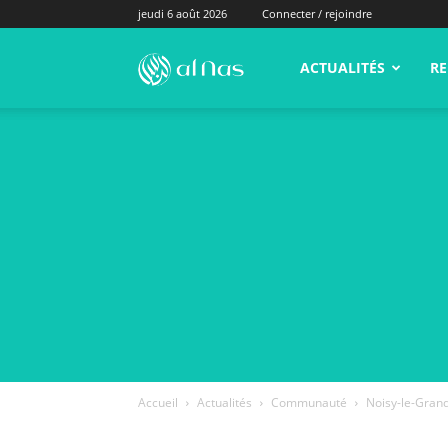
jeudi 6 août 2026
Connecter / rejoindre
alNas.fr
ACTUALITÉS
RE
Accueil
Actualités
Communauté
Noisy-le-Grand