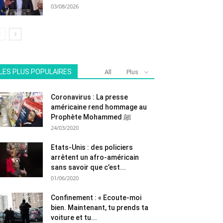
03/08/2026
LES PLUS POPULAIRES
All
Plus
Coronavirus : La presse
américaine rend hommage au
Prophète Mohammed ﷺ
24/03/2020
Etats-Unis : des policiers
arrêtent un afro-américain
sans savoir que c’est...
01/06/2020
Confinement : « Ecoute-moi
bien. Maintenant, tu prends ta
voiture et tu...