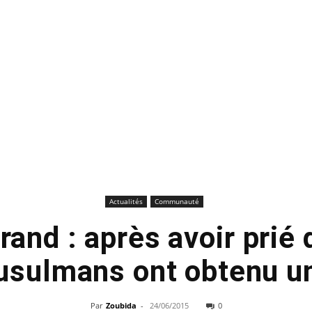
Actualités
Communauté
and : après avoir prié 
usulmans ont obtenu un
Par
Zoubida
-
24/06/2015
0