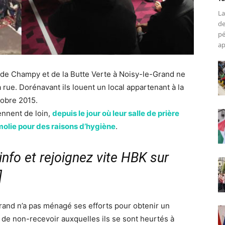
La
de
pé
ap
 de Champy et de la Butte Verte à Noisy-le-Grand ne
a rue. Dorénavant ils louent un local appartenant à la
tobre 2015.
ennent de loin,
depuis le jour où leur salle de prière
molie pour des raisons d’hygiène
.
nfo et rejoignez vite HBK sur
]
and n’a pas ménagé ses efforts pour obtenir un
s de non-recevoir auxquelles ils se sont heurtés à