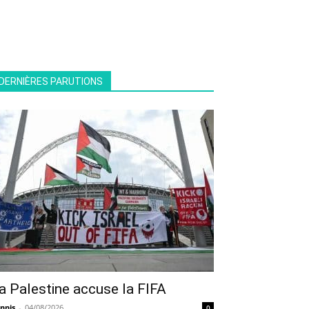
DERNIÈRES PARUTIONS
a Palestine accuse la FIFA
nnis
-
04/08/2026
0