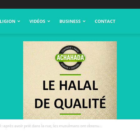
LIGION
VIDÉOS
BUSINESS
CONTACT
 : après avoir prié dans la rue, les musulmans ont obtenu...