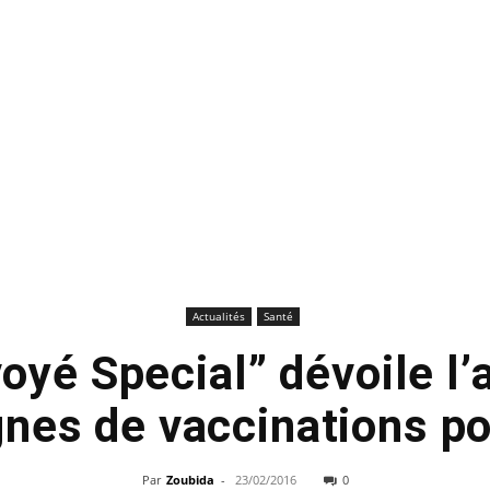
Actualités
Santé
oyé Special” dévoile l’
nes de vaccinations po
Par
Zoubida
-
23/02/2016
0