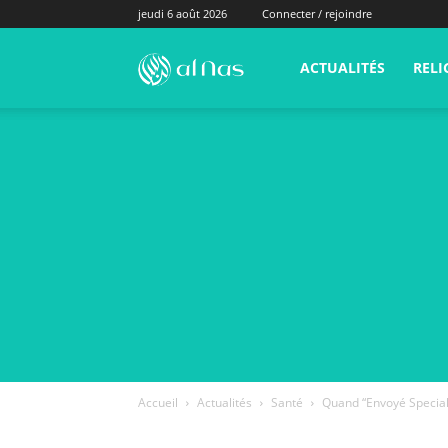
jeudi 6 août 2026
Connecter / rejoindre
alNas.fr
ACTUALITÉS
RELI
Accueil
Actualités
Santé
Quand “Envoyé Special