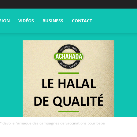
GION
VIDÉOS
BUSINESS
CONTACT
” dévoile l’arnaque des campagnes de vaccinations pour bébé