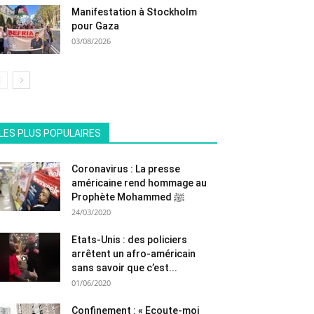
Manifestation à Stockholm
pour Gaza
03/08/2026
All
En vedette
Tous les temps populaire
LES PLUS POPULAIRES
Plus
Coronavirus : La presse
américaine rend hommage au
Prophète Mohammed ﷺ
24/03/2020
Etats-Unis : des policiers
arrêtent un afro-américain
sans savoir que c’est...
01/06/2020
Confinement : « Ecoute-moi