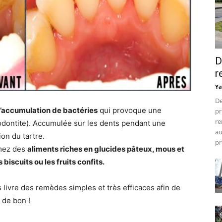
D
r
Ya
De
l’accumulation de bactéries
qui provoque une
pr
re
rodontite). Accumulée sur les dents pendant une
au
on du tartre.
pr
mmez des
aliments riches en glucides pâteux, mous et
 biscuits ou les fruits confits.
s livre des remèdes simples et très efficaces afin de
r de bon !