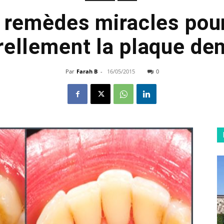
s remèdes miracles pour
rellement la plaque den
Par
Farah B
-
16/05/2015
0