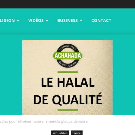
LIGION
VIDÉOS
BUSINESS
CONTACT
cles pour éliminer naturellement la plaque dentaire
Actualités
Santé