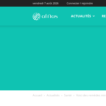
vendredi 7 août 2026
Connecter / rejoindre
alNas.fr
ACTUALITÉS
RE
Accueil
Actualités
Santé
Voici des remèdes mira