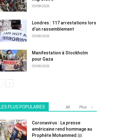
03/08/2026
Londres : 117 arrestations lors
d’un rassemblement
03/08/2026
Manifestation à Stockholm
pour Gaza
03/08/2026
LES PLUS POPULAIRES
All
Plus
Coronavirus : La presse
américaine rend hommage au
Prophète Mohammed ﷺ