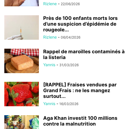
Rizlene
-
22/06/2026
Près de 100 enfants morts lors
d’une suspicion d’épidémie de
rougeole...
Rizlene
-
06/04/2026
Rappel de maroilles contaminés à
la listeria
Yannis
-
31/03/2026
[RAPPEL] Fraises vendues par
Grand Frais : ne les mangez
surtout...
Yannis
-
16/03/2026
Aga Khan investit 100 millions
contre la malnutrition