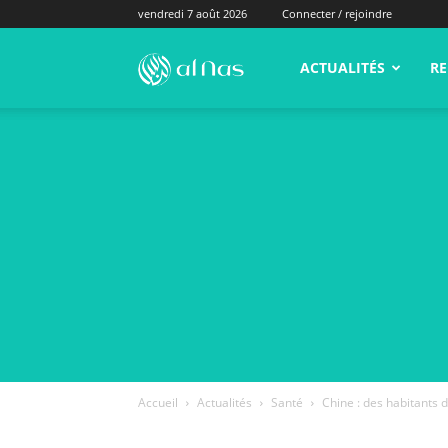
vendredi 7 août 2026
Connecter / rejoindre
alNas.fr
ACTUALITÉS
RE
Accueil
Actualités
Santé
Chine : des habitants 