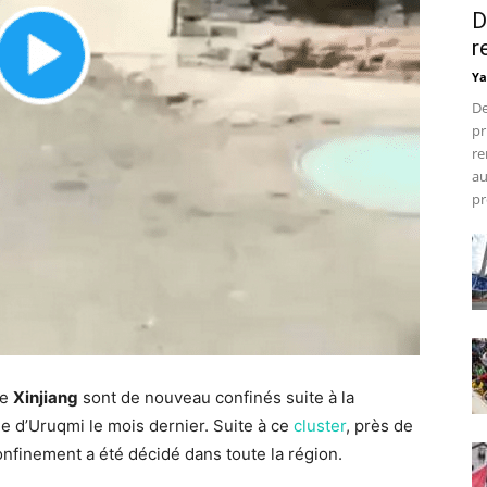
D
r
Ya
De
pr
re
au
pr
de
Xinjiang
sont de nouveau confinés suite à la
le d’Uruqmi le mois dernier. Suite à ce
cluster
, près de
onfinement a été décidé dans toute la région.