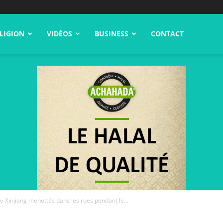
LIGION
VIDÉOS
BUSINESS
CONTACT
de Xinjiang menottés dans les rues pendant le...