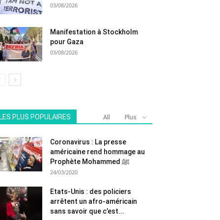
03/08/2026
Manifestation à Stockholm
pour Gaza
03/08/2026
LES PLUS POPULAIRES
All
Plus
Coronavirus : La presse
américaine rend hommage au
Prophète Mohammed ﷺ
24/03/2020
Etats-Unis : des policiers
arrêtent un afro-américain
sans savoir que c’est...