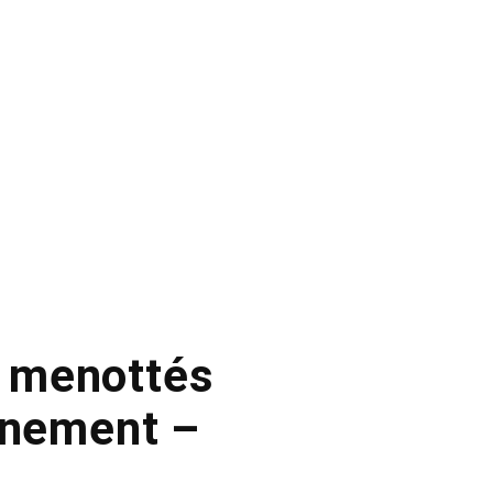
g menottés
inement –