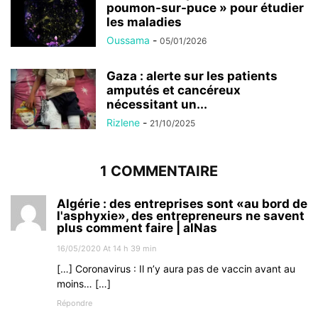
poumon-sur-puce » pour étudier
les maladies
Oussama
-
05/01/2026
Gaza : alerte sur les patients
amputés et cancéreux
nécessitant un...
Rizlene
-
21/10/2025
1 COMMENTAIRE
Algérie : des entreprises sont «au bord de
l'asphyxie», des entrepreneurs ne savent
plus comment faire | alNas
16/05/2020 At 14 h 39 min
[…] Coronavirus : Il n’y aura pas de vaccin avant au
moins… […]
Répondre