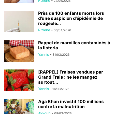
Rizlene
-
22/06/2026
Près de 100 enfants morts lors
d’une suspicion d’épidémie de
rougeole...
Rizlene
-
06/04/2026
Rappel de maroilles contaminés à
la listeria
Yannis
-
31/03/2026
[RAPPEL] Fraises vendues par
Grand Frais : ne les mangez
surtout...
Yannis
-
16/03/2026
Aga Khan investit 100 millions
contre la malnutrition
Ayyoub
-
09/03/2026