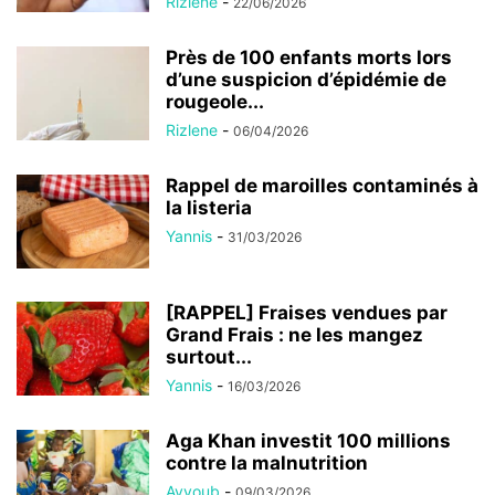
Rizlene
-
22/06/2026
Près de 100 enfants morts lors
d’une suspicion d’épidémie de
rougeole...
Rizlene
-
06/04/2026
Rappel de maroilles contaminés à
la listeria
Yannis
-
31/03/2026
[RAPPEL] Fraises vendues par
Grand Frais : ne les mangez
surtout...
Yannis
-
16/03/2026
Aga Khan investit 100 millions
contre la malnutrition
Ayyoub
-
09/03/2026