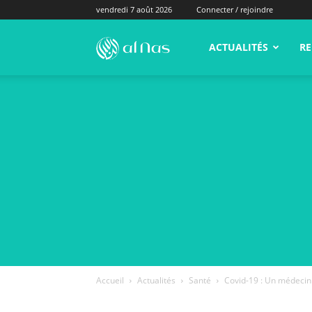
vendredi 7 août 2026
Connecter / rejoindre
alNas.fr
ACTUALITÉS
RE
Accueil
Actualités
Santé
Covid-19 : Un médecin 