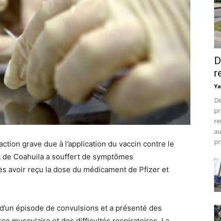
D
r
Ya
De
pr
re
au
pr
ction grave due à l’application du vaccin contre le
t de Coahuila a souffert de symptômes
s avoir reçu la dose du médicament de Pfizer et
 d’un épisode de convulsions et a présenté des
ce musculaire et des difficultés respiratoires. La