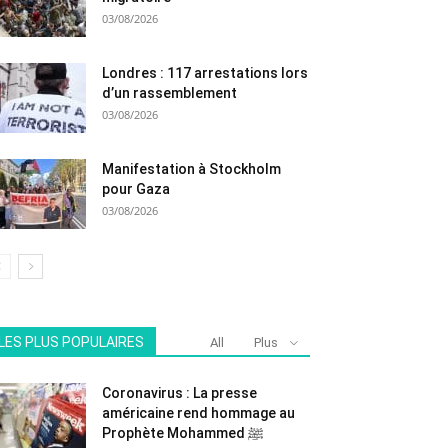
03/08/2026
Londres : 117 arrestations lors
d’un rassemblement
03/08/2026
Manifestation à Stockholm
pour Gaza
03/08/2026
LES PLUS POPULAIRES
All
Plus
Coronavirus : La presse
américaine rend hommage au
Prophète Mohammed ﷺ