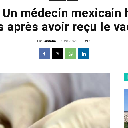
 Un médecin mexicain 
 après avoir reçu le va
Par
Lassana
-
03/01/2021
0