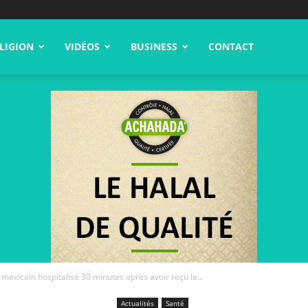
LIGION
VIDÉOS
BUSINESS
CONTACT
mexicain hospitalisé 30 minutes après avoir reçu le...
Actualités
Santé