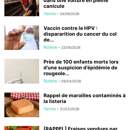
dans une voiture en pleine
canicule
Yannis
-
24/06/2026
Vaccin contre le HPV :
dispararition du cancer du col
de...
Rizlene
-
22/06/2026
Près de 100 enfants morts lors
d’une suspicion d’épidémie de
rougeole...
Rizlene
-
06/04/2026
Rappel de maroilles contaminés à
la listeria
Yannis
-
31/03/2026
[RAPPEL] Fraises vendues par