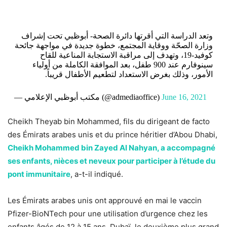
وتعد الدراسة التي أقرتها دائرة الصحة- أبوظبي تحت إشراف
وزارة الصحّة ووقاية المجتمع، خطوة جديدة في مواجهة جائحة
كوفيد-19، وتهدف إلى مراقبة الاستجابة المناعية للقاح
سينوفارم عند 900 طفل، بعد الموافقة الكاملة من أولياء
الأمور، وذلك بغرض الاستعداد لتطعيم الأطفال قريباً.
— مكتب أبوظبي الإعلامي (@admediaoffice)
June 16, 2021
Cheikh Theyab bin Mohammed, fils du dirigeant de facto
des Émirats arabes unis et du prince héritier d’Abou Dhabi,
Cheikh Mohammed bin Zayed Al Nahyan, a accompagné
ses enfants, nièces et neveux pour participer à l’étude du
pont immunitaire
, a-t-il indiqué.
Les Émirats arabes unis ont approuvé en mai le vaccin
Pfizer-BioNTech pour une utilisation d’urgence chez les
enfants âgés de 12 à 15 ans. Dubaï, le deuxième plus grand