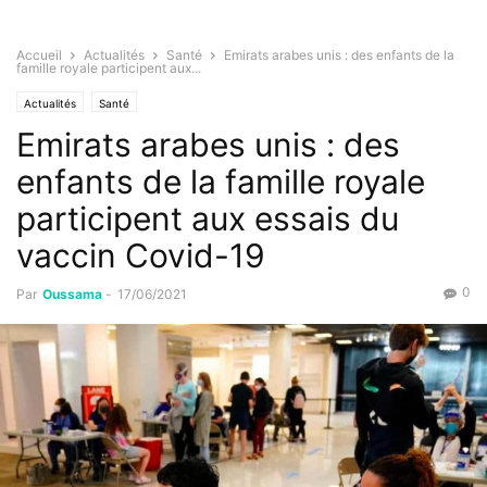
Accueil
Actualités
Santé
Emirats arabes unis : des enfants de la
famille royale participent aux...
Actualités
Santé
Emirats arabes unis : des
enfants de la famille royale
participent aux essais du
vaccin Covid-19
0
Par
Oussama
-
17/06/2021