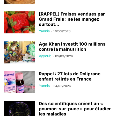
[RAPPEL] Fraises vendues par
Grand Frais : ne les mangez
surtout...
Yannis
-
16/03/2026
Aga Khan investit 100 millions
contre la malnutrition
Ayyoub
-
09/03/2026
Rappel : 27 lots de Doliprane
enfant retirés en France
Yannis
-
24/02/2026
Des scientifiques créent un «
poumon-sur-puce » pour étudier
les maladies