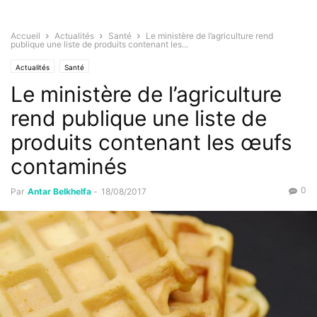
Accueil
Actualités
Santé
Le ministère de l’agriculture rend
publique une liste de produits contenant les...
Actualités
Santé
Le ministère de l’agriculture
rend publique une liste de
produits contenant les œufs
contaminés
0
Par
Antar Belkhelfa
-
18/08/2017