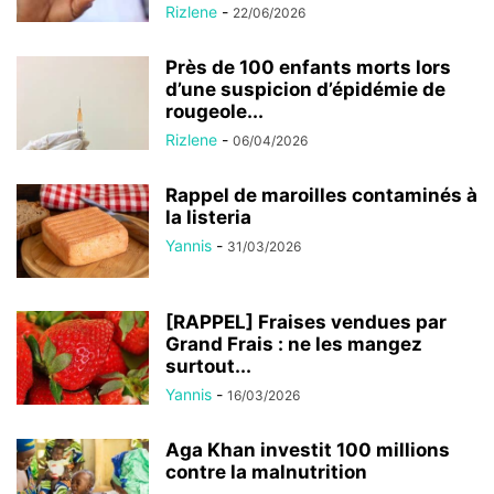
Rizlene
-
22/06/2026
Près de 100 enfants morts lors
d’une suspicion d’épidémie de
rougeole...
Rizlene
-
06/04/2026
Rappel de maroilles contaminés à
la listeria
Yannis
-
31/03/2026
[RAPPEL] Fraises vendues par
Grand Frais : ne les mangez
surtout...
Yannis
-
16/03/2026
Aga Khan investit 100 millions
contre la malnutrition