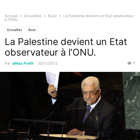
Accueil
Actualités
Buzz
La Palestine devient un Etat observateur
à l’ONU.
Actualités
Buzz
La Palestine devient un Etat
observateur à l’ONU.
0
Par
alNas Profil
-
30/11/2012