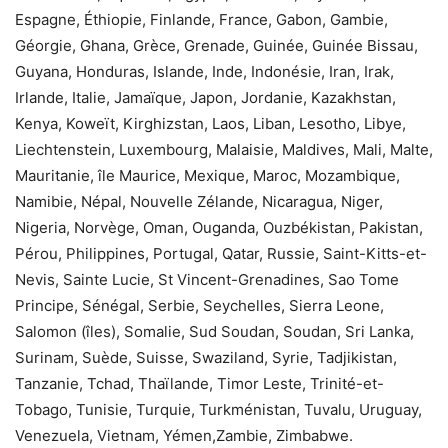
Espagne, Éthiopie, Finlande, France, Gabon, Gambie,
Géorgie, Ghana, Grèce, Grenade, Guinée, Guinée Bissau,
Guyana, Honduras, Islande, Inde, Indonésie, Iran, Irak,
Irlande, Italie, Jamaïque, Japon, Jordanie, Kazakhstan,
Kenya, Koweït, Kirghizstan, Laos, Liban, Lesotho, Libye,
Liechtenstein, Luxembourg, Malaisie, Maldives, Mali, Malte,
Mauritanie, île Maurice, Mexique, Maroc, Mozambique,
Namibie, Népal, Nouvelle Zélande, Nicaragua, Niger,
Nigeria, Norvège, Oman, Ouganda, Ouzbékistan, Pakistan,
Pérou, Philippines, Portugal, Qatar, Russie, Saint-Kitts-et-
Nevis, Sainte Lucie, St Vincent-Grenadines, Sao Tome
Principe, Sénégal, Serbie, Seychelles, Sierra Leone,
Salomon (îles), Somalie, Sud Soudan, Soudan, Sri Lanka,
Surinam, Suède, Suisse, Swaziland, Syrie, Tadjikistan,
Tanzanie, Tchad, Thaïlande, Timor Leste, Trinité-et-
Tobago, Tunisie, Turquie, Turkménistan, Tuvalu, Uruguay,
Venezuela, Vietnam, Yémen,Zambie, Zimbabwe.