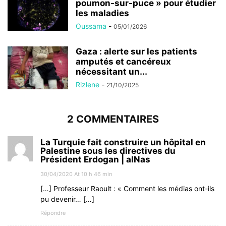
poumon-sur-puce » pour étudier
les maladies
Oussama
-
05/01/2026
Gaza : alerte sur les patients
amputés et cancéreux
nécessitant un...
Rizlene
-
21/10/2025
2 COMMENTAIRES
La Turquie fait construire un hôpital en
Palestine sous les directives du
Président Erdogan | alNas
30/04/2020 At 10 h 46 min
[…] Professeur Raoult : « Comment les médias ont-ils
pu devenir… […]
Répondre