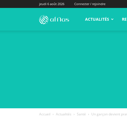
jeudi 6 août 2026
Connecter / rejoindre
alNas.fr
ACTUALITÉS
RE
Accueil
Actualités
Santé
Un garçon devient pra