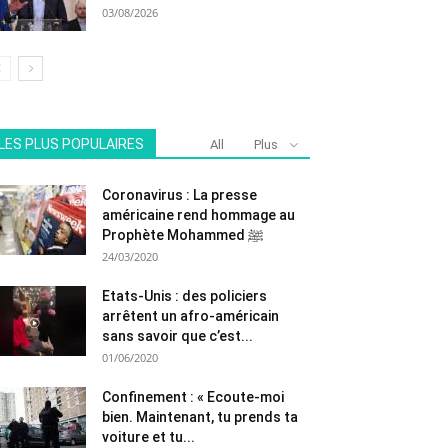
03/08/2026
LES PLUS POPULAIRES
All
Plus
Coronavirus : La presse
américaine rend hommage au
Prophète Mohammed ﷺ
24/03/2020
Etats-Unis : des policiers
arrêtent un afro-américain
sans savoir que c’est...
01/06/2020
Confinement : « Ecoute-moi
bien. Maintenant, tu prends ta
voiture et tu...