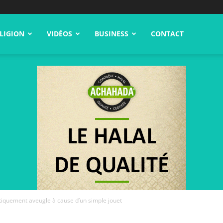
LIGION
VIDÉOS
BUSINESS
CONTACT
tiquement aveugle à cause d’un simple jouet