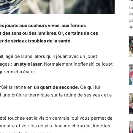
La
de
pé
les jouets aux couleurs vives, aux formes
ap
t des sons ou des lumières. Or, certains de ces
r de sérieux troubles de la santé.
l, âgé de 8 ans, alors qu’il jouait avec un jouet
nages :
un stylo laser.
Normalement inoffensif, ce jouet
reux et à éviter.
brûlé la rétine en
un quart de seconde
. Ce qui lui
bi une brûlure thermique sur la rétine de ses yeux et a
a été touchée est la vision centrale, qui vous permet de
onduire et voir les détails. Aucune chirurgie, lunettes