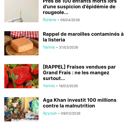
Près de 100 enfants morts lors
d’une suspicion d’épidémie de
rougeole...
Rizlene
-
06/04/2026
Rappel de maroilles contaminés à
la listeria
Yannis
-
31/03/2026
[RAPPEL] Fraises vendues par
Grand Frais : ne les mangez
surtout...
Yannis
-
16/03/2026
Aga Khan investit 100 millions
contre la malnutrition
Ayyoub
-
09/03/2026