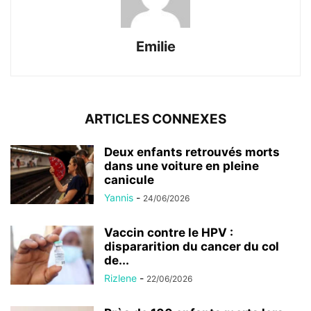
Emilie
ARTICLES CONNEXES
Deux enfants retrouvés morts
dans une voiture en pleine
canicule
Yannis
-
24/06/2026
Vaccin contre le HPV :
dispararition du cancer du col
de...
Rizlene
-
22/06/2026