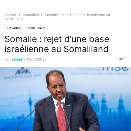
Accueil
Actualités
Somalie : rejet d’une base israélienne au
Somaliland
Actualités
Communauté
Somalie : rejet d’une base
israélienne au Somaliland
0
Par
Yannis
-
09/02/2026