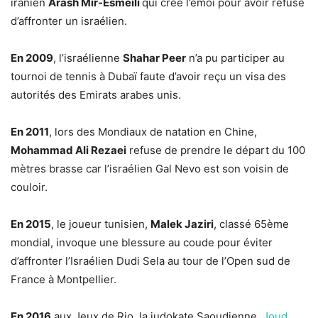
iranien
Arash Mir-Esmeili
qui crée l’émoi pour avoir refusé
d’affronter un israélien.
En 2009
, l’israélienne
Shahar Peer
n’a pu participer au
tournoi de tennis à Dubaï faute d’avoir reçu un visa des
autorités des Emirats arabes unis.
En 2011
, lors des Mondiaux de natation en Chine,
Mohammad Ali Rezaei
refuse de prendre le départ du 100
mètres brasse car l’israélien Gal Nevo est son voisin de
couloir.
En 2015
, le joueur tunisien,
Malek Jaziri
, classé 65ème
mondial, invoque une blessure au coude pour éviter
d’affronter l’Israélien Dudi Sela au tour de l’Open sud de
France à Montpellier.
En 2016
aux Jeux de Rio, la judokate Saoudienne,
Joud