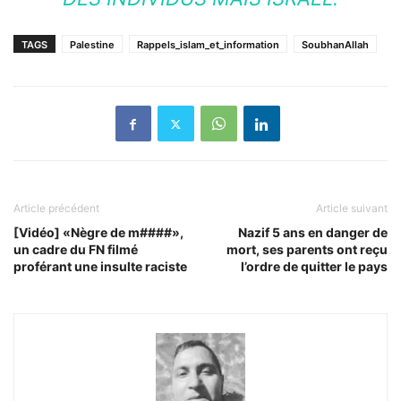
TAGS
Palestine
Rappels_islam_et_information
SoubhanAllah
Article précédent
Article suivant
[Vidéo] «Nègre de m####»,
Nazif 5 ans en danger de
un cadre du FN filmé
mort, ses parents ont reçu
proférant une insulte raciste
l’ordre de quitter le pays