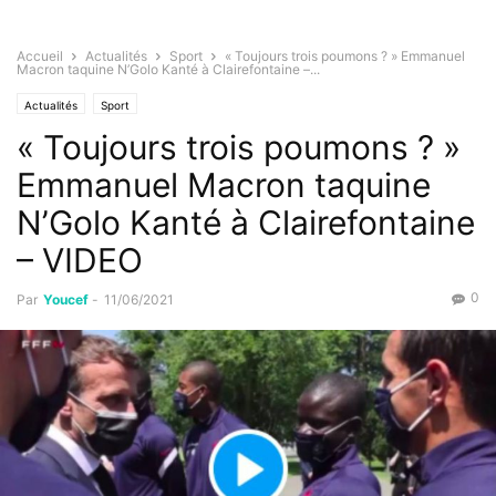
Accueil
Actualités
Sport
« Toujours trois poumons ? » Emmanuel
Macron taquine N’Golo Kanté à Clairefontaine –...
Actualités
Sport
« Toujours trois poumons ? »
Emmanuel Macron taquine
N’Golo Kanté à Clairefontaine
– VIDEO
0
Par
Youcef
-
11/06/2021