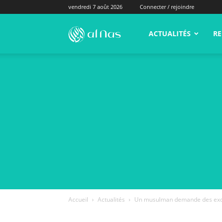
vendredi 7 août 2026
Connecter / rejoindre
alNas.fr
ACTUALITÉS
RE
Accueil
Actualités
Un musulman demande des excuse