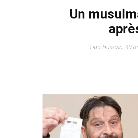
Un musulm
après
Fida Hussain, 49 an