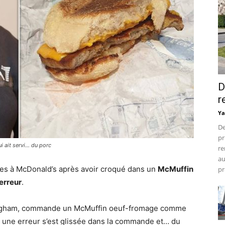
D
r
Ya
De
pr
it servi... du porc
re
au
s à McDonald’s après avoir croqué dans un
McMuffin
pr
erreur
.
mingham, commande un McMuffin oeuf-fromage comme
à, une erreur s’est glissée dans la commande et… du