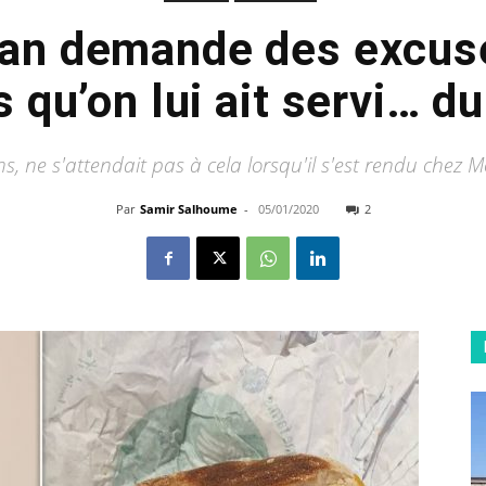
an demande des excus
 qu’on lui ait servi… d
s, ne s'attendait pas à cela lorsqu'il s'est rendu chez M
Par
Samir Salhoume
-
05/01/2020
2