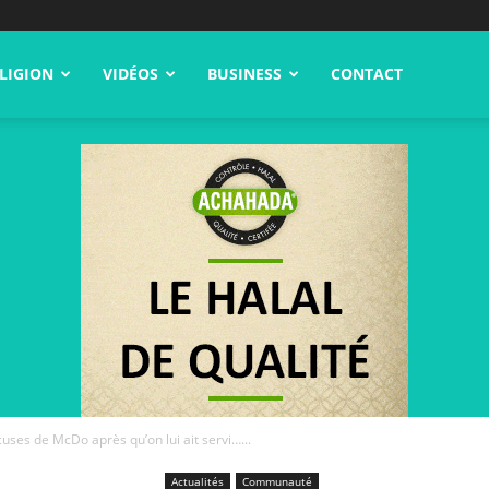
LIGION
VIDÉOS
BUSINESS
CONTACT
s de McDo après qu’on lui ait servi…...
Actualités
Communauté