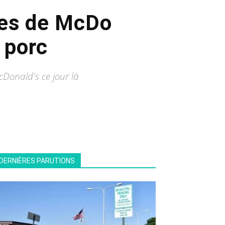
es de McDo
u porc
cDonald's ce jour là
DERNIÈRES PARUTIONS