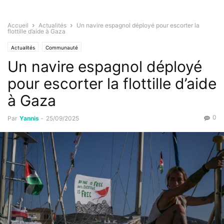
Accueil
Actualités
Un navire espagnol déployé pour escorter la
flottille d’aide à Gaza
Actualités
Communauté
Un navire espagnol déployé
pour escorter la flottille d’aide
à Gaza
0
Par
Yannis
-
25/09/2025