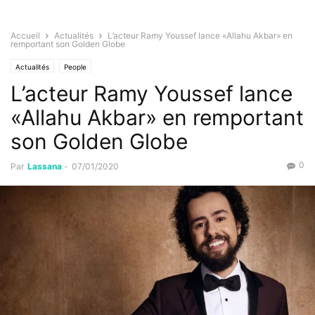
Accueil
Actualités
L’acteur Ramy Youssef lance «Allahu Akbar» en
remportant son Golden Globe
Actualités
People
L’acteur Ramy Youssef lance
«Allahu Akbar» en remportant
son Golden Globe
0
Par
Lassana
-
07/01/2020