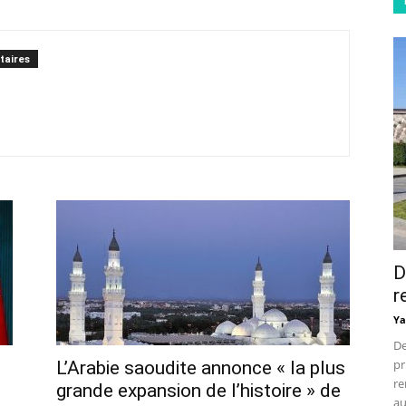
taires
D
r
Ya
De
pr
L’Arabie saoudite annonce « la plus
re
grande expansion de l’histoire » de
au