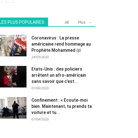
LES PLUS POPULAIRES
All
Plus
Coronavirus : La presse
américaine rend hommage au
Prophète Mohammed ﷺ
24/03/2020
Etats-Unis : des policiers
arrêtent un afro-américain
sans savoir que c’est...
01/06/2020
Confinement : « Ecoute-moi
bien. Maintenant, tu prends ta
voiture et tu...
07/04/2020