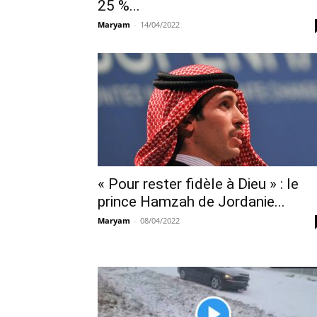
25 %...
Maryam
-
14/04/2022
« Pour rester fidèle à Dieu » : le
prince Hamzah de Jordanie...
Maryam
-
08/04/2022