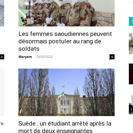
Les femmes saoudiennes peuvent
désormais postuler au rang de
soldats
Maryam
-
29/03/2022
0
0
?»
Suède : un étudiant arrêté après la
mort de deux enseignantes