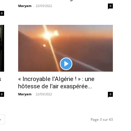
Maryam
-
22/03/2022
0
0
s
« Incroyable l’Algérie ! » : une
hôtesse de l’air exaspérée...
Maryam
-
22/03/2022
0
0
Page 3 sur 43