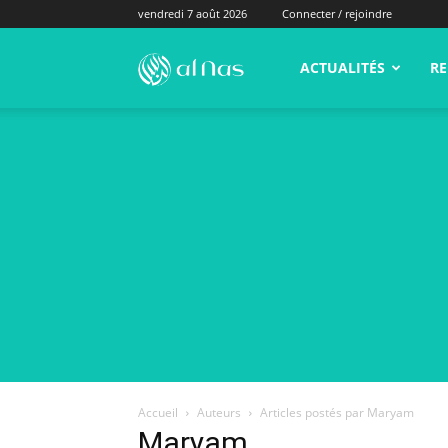
vendredi 7 août 2026
Connecter / rejoindre
alNas.fr
ACTUALITÉS
RE
Accueil
Auteurs
Articles postés par Maryam
Maryam