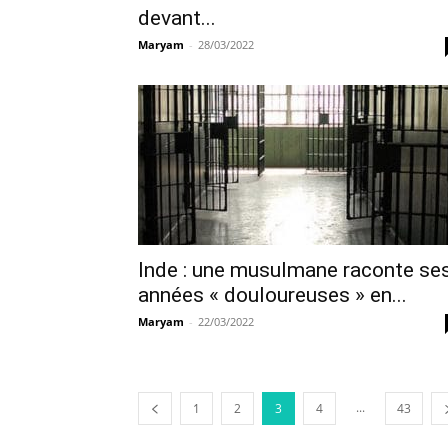
devant...
Maryam
-
28/03/2022
Inde : une musulmane raconte se
années « douloureuses » en...
Maryam
-
22/03/2022
...
1
2
3
4
43