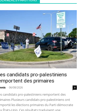
DERNIÈRES PARUTIONS
es candidats pro-palestiniens
emportent des primaires
nnis
-
06/08/2026
0
s candidats pro-palestiniens remportent des
imaires Plusieurs candidats pro-palestiniens ont
mporté les élections primaires du Parti démocrate
x États-Unis. Ces résultats traduisent une