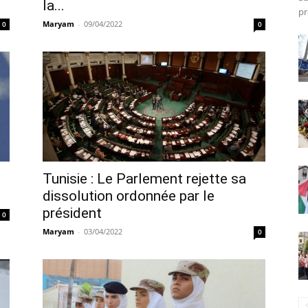
la...
pr
Maryam
-
09/04/2022
0
0
Tunisie : Le Parlement rejette sa
dissolution ordonnée par le
président
0
Maryam
-
03/04/2022
0