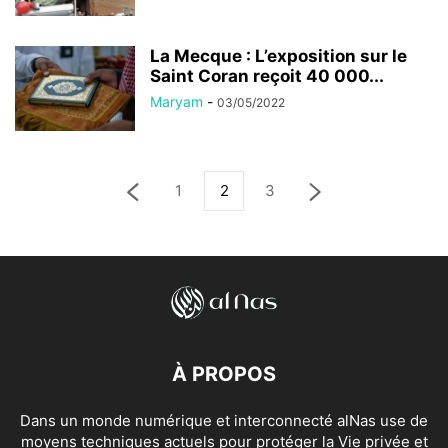
La Mecque : L’exposition sur le
Saint Coran reçoit 40 000...
Maryam
-
03/05/2022
1
2
3
À PROPOS
Dans un monde numérique et interconnecté alNas use de
moyens techniques actuels pour protéger la Vie privée et