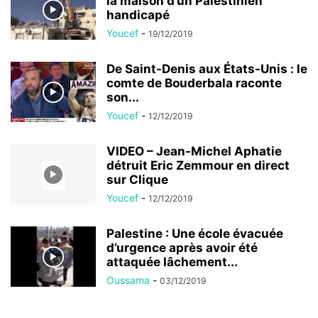
la maison d’un Palestinien
handicapé
Youcef
-
19/12/2019
De Saint-Denis aux États-Unis : le
comte de Bouderbala raconte
son...
Youcef
-
12/12/2019
VIDEO – Jean-Michel Aphatie
détruit Eric Zemmour en direct
sur Clique
Youcef
-
12/12/2019
Palestine : Une école évacuée
d’urgence après avoir été
attaquée lâchement...
Oussama
-
03/12/2019