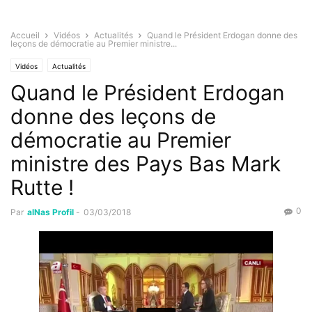
Accueil
Vidéos
Actualités
Quand le Président Erdogan donne des
leçons de démocratie au Premier ministre...
Vidéos
Actualités
Quand le Président Erdogan
donne des leçons de
démocratie au Premier
ministre des Pays Bas Mark
Rutte !
0
Par
alNas Profil
-
03/03/2018