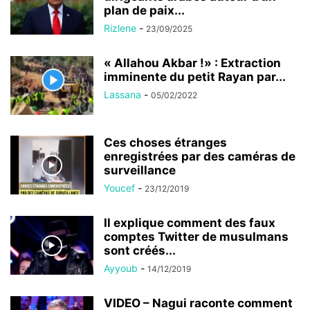
plan de paix...
Rizlene
-
23/09/2025
« Allahou Akbar !» : Extraction
imminente du petit Rayan par...
Lassana
-
05/02/2022
Ces choses étranges
enregistrées par des caméras de
surveillance
Youcef
-
23/12/2019
Il explique comment des faux
comptes Twitter de musulmans
sont créés...
Ayyoub
-
14/12/2019
VIDEO – Nagui raconte comment