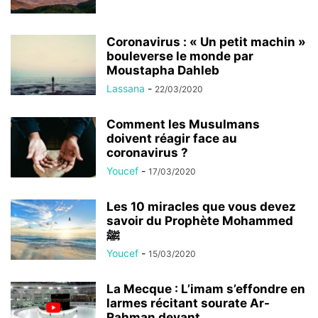
Coronavirus : « Un petit machin »
bouleverse le monde par
Moustapha Dahleb
Lassana
-
22/03/2020
Comment les Musulmans
doivent réagir face au
coronavirus ?
Youcef
-
17/03/2020
Les 10 miracles que vous devez
savoir du Prophète Mohammed
ﷺ
Youcef
-
15/03/2020
La Mecque : L’imam s’effondre en
larmes récitant sourate Ar-
Rahman devant...