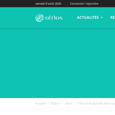
samedi 8 août 2026
Connecter / rejoindre
alNas.fr
ACTUALITÉS
RE
Accueil
Vidéos
Islam
Il décrit le paradis alors qu