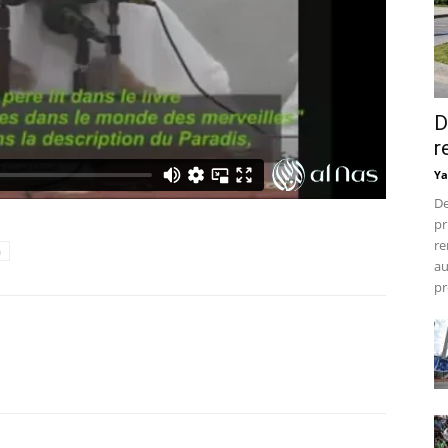
D
r
Ya
De
pr
re
h
au
pr