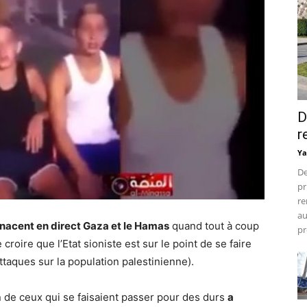
D
r
Ya
De
pr
re
au
acent en direct Gaza et le Hamas
quand tout à coup
pr
 croire que l’Etat sioniste est sur le point de se faire
attaques sur la population palestinienne).
n de ceux qui se faisaient passer pour des durs
a