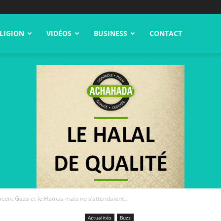
LIGION
VIDÉOS
BUSINESS
CONTACT
cent Gaza et le Hamas mais ne s’attendaient...
Actualités
Buzz