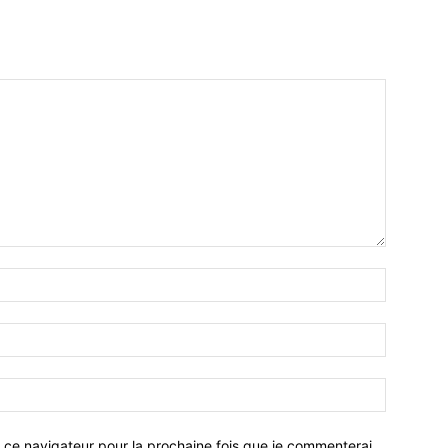
 ce navigateur pour la prochaine fois que je commenterai.