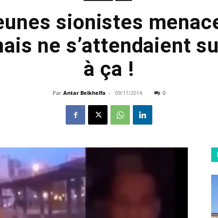
jeunes sionistes menac
ais ne s’attendaient s
à ça !
Par
Antar Belkhelfa
-
09/11/2014
0