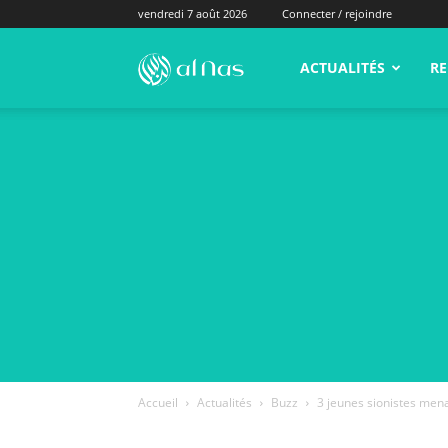
vendredi 7 août 2026
Connecter / rejoindre
alNas.fr
ACTUALITÉS
RE
Accueil
Actualités
Buzz
3 jeunes sionistes mena