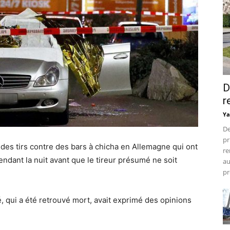
D
r
Ya
De
pr
des tirs contre des bars à chicha en Allemagne qui ont
re
ant la nuit avant que le tireur présumé ne soit
au
pr
, qui a été retrouvé mort, avait exprimé des opinions