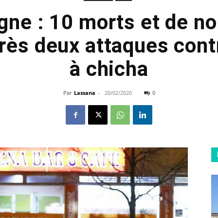
gne : 10 morts et de n
rès deux attaques cont
à chicha
Par
Lassana
-
20/02/2020
0