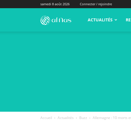
samedi 8 août 2026
Connecter / rejoindre
alNas.fr
ACTUALITÉS
RE
Accueil
Actualités
Buzz
Allemagne : 10 morts e