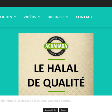
LIGION
VIDÉOS
BUSINESS
CONTACT
t de nombreux blessés après deux attaques contre...
Actualités
Buzz