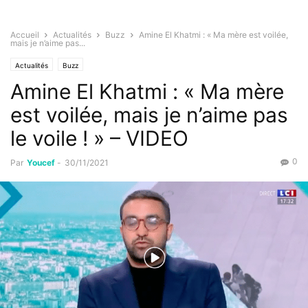
Accueil
Actualités
Buzz
Amine El Khatmi : « Ma mère est voilée,
mais je n’aime pas...
Actualités
Buzz
Amine El Khatmi : « Ma mère
est voilée, mais je n’aime pas
le voile ! » – VIDEO
0
Par
Youcef
-
30/11/2021