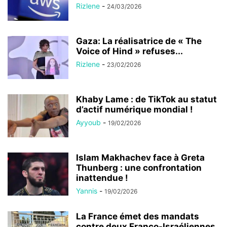
Rizlene
-
24/03/2026
Gaza: La réalisatrice de « The
Voice of Hind » refuses...
Rizlene
-
23/02/2026
Khaby Lame : de TikTok au statut
d’actif numérique mondial !
Ayyoub
-
19/02/2026
Islam Makhachev face à Greta
Thunberg : une confrontation
inattendue !
Yannis
-
19/02/2026
La France émet des mandats
contre deux Franco-Israéliennes