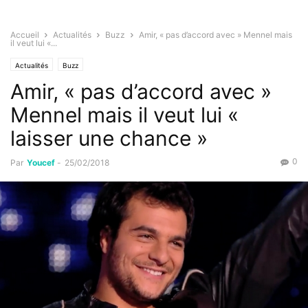
Accueil
Actualités
Buzz
Amir, « pas d’accord avec » Mennel mais
il veut lui «...
Actualités
Buzz
Amir, « pas d’accord avec »
Mennel mais il veut lui «
laisser une chance »
0
Par
Youcef
-
25/02/2018