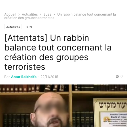
Accueil
Actualités
Buzz
Un rabbin balance tout concernant la
création des groupes terroristes
Actualités
Buzz
[Attentats] Un rabbin
balance tout concernant la
création des groupes
terroristes
0
Par
Antar Belkhelfa
-
22/11/2015