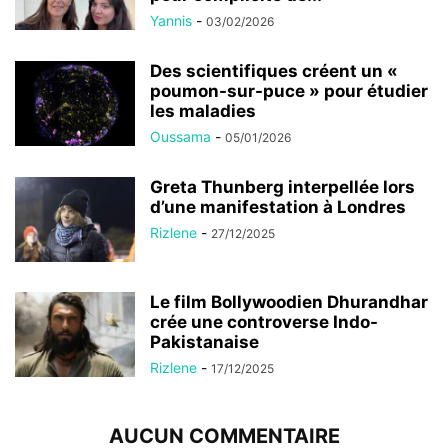
Yannis
-
03/02/2026
Des scientifiques créent un «
poumon-sur-puce » pour étudier
les maladies
Oussama
-
05/01/2026
Greta Thunberg interpellée lors
d’une manifestation à Londres
Rizlene
-
27/12/2025
Le film Bollywoodien Dhurandhar
crée une controverse Indo-
Pakistanaise
Rizlene
-
17/12/2025
AUCUN COMMENTAIRE