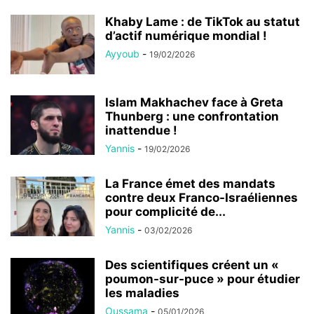
Khaby Lame : de TikTok au statut
d’actif numérique mondial !
Ayyoub
-
19/02/2026
Islam Makhachev face à Greta
Thunberg : une confrontation
inattendue !
Yannis
-
19/02/2026
La France émet des mandats
contre deux Franco-Israéliennes
pour complicité de...
Yannis
-
03/02/2026
Des scientifiques créent un «
poumon-sur-puce » pour étudier
les maladies
Oussama
-
05/01/2026