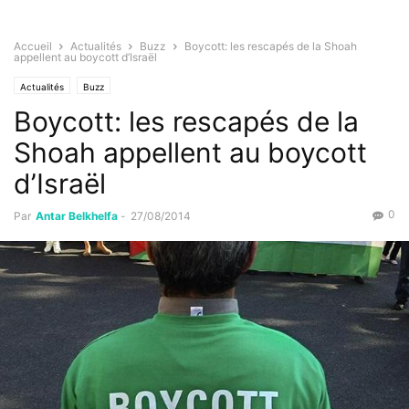
Accueil
Actualités
Buzz
Boycott: les rescapés de la Shoah
appellent au boycott d’Israël
Actualités
Buzz
Boycott: les rescapés de la
Shoah appellent au boycott
d’Israël
0
Par
Antar Belkhelfa
-
27/08/2014