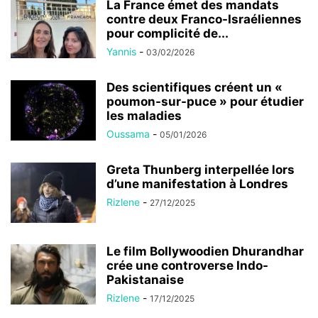
La France émet des mandats
contre deux Franco-Israéliennes
pour complicité de...
Yannis
-
03/02/2026
Des scientifiques créent un «
poumon-sur-puce » pour étudier
les maladies
Oussama
-
05/01/2026
Greta Thunberg interpellée lors
d’une manifestation à Londres
Rizlene
-
27/12/2025
Le film Bollywoodien Dhurandhar
crée une controverse Indo-
Pakistanaise
Rizlene
-
17/12/2025