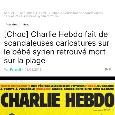
Accueil
Actualités
Buzz
Charlie Hebdo fait de scandaleuses
caricatures sur le bébé syrien retrouvé...
Actualités
Buzz
[Choc] Charlie Hebdo fait de
scandaleuses caricatures sur
le bébé syrien retrouvé mort
sur la plage
0
Par
Farah B
-
12/09/2015