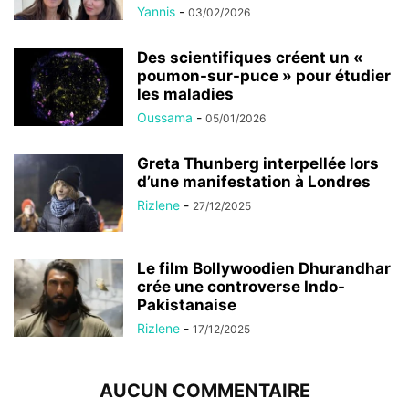
Yannis
-
03/02/2026
Des scientifiques créent un «
poumon-sur-puce » pour étudier
les maladies
Oussama
-
05/01/2026
Greta Thunberg interpellée lors
d’une manifestation à Londres
Rizlene
-
27/12/2025
Le film Bollywoodien Dhurandhar
crée une controverse Indo-
Pakistanaise
Rizlene
-
17/12/2025
AUCUN COMMENTAIRE