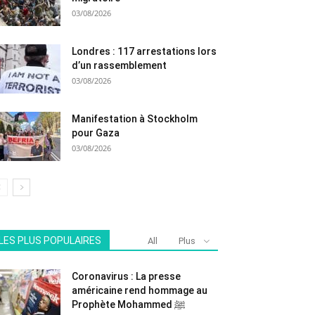
03/08/2026
Londres : 117 arrestations lors
d’un rassemblement
03/08/2026
Manifestation à Stockholm
pour Gaza
03/08/2026
LES PLUS POPULAIRES
All
Plus
Coronavirus : La presse
américaine rend hommage au
Prophète Mohammed ﷺ