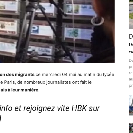
D
r
Ya
De
pr
re
ion des migrants
ce mercredi 04 mai au matin du lycée
au
 Paris, de nombreux journalistes ont fait le
pr
ais à leur manière
.
nfo et rejoignez vite HBK sur
]