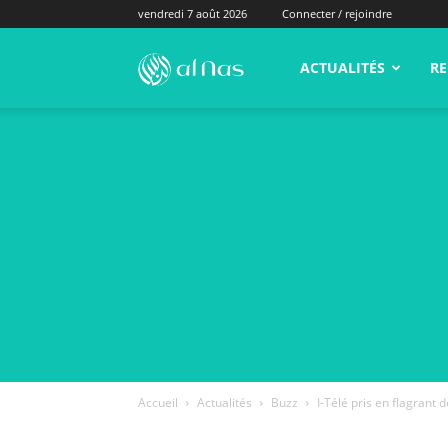
vendredi 7 août 2026
Connecter / rejoindre
alNas.fr
ACTUALITÉS
RE
Accueil
Actualités
Buzz
I-Télé pris en flagrant 