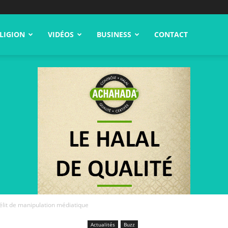
LIGION
VIDÉOS
BUSINESS
CONTACT
délit de manipulation médiatique
Actualités
Buzz