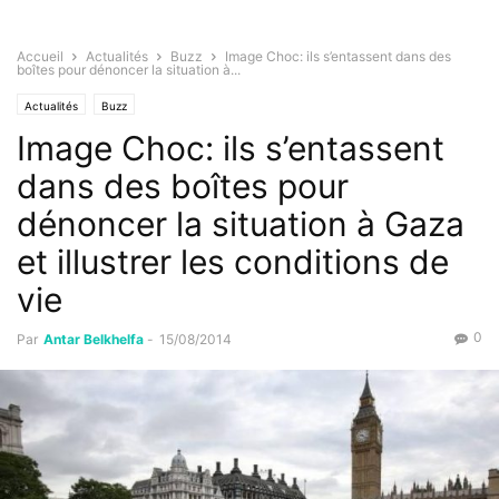
Accueil
Actualités
Buzz
Image Choc: ils s’entassent dans des
boîtes pour dénoncer la situation à...
Actualités
Buzz
Image Choc: ils s’entassent
dans des boîtes pour
dénoncer la situation à Gaza
et illustrer les conditions de
vie
0
Par
Antar Belkhelfa
-
15/08/2014