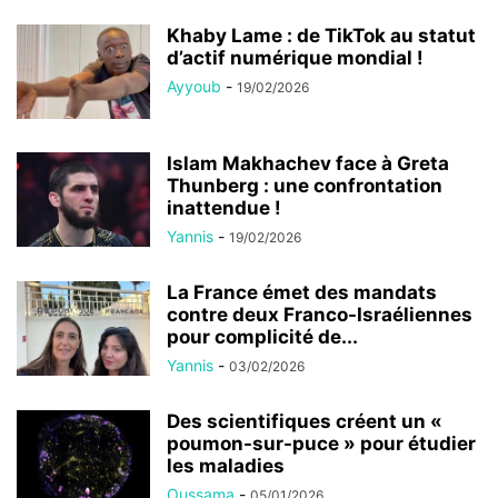
Khaby Lame : de TikTok au statut
d’actif numérique mondial !
Ayyoub
-
19/02/2026
Islam Makhachev face à Greta
Thunberg : une confrontation
inattendue !
Yannis
-
19/02/2026
La France émet des mandats
contre deux Franco-Israéliennes
pour complicité de...
Yannis
-
03/02/2026
Des scientifiques créent un «
poumon-sur-puce » pour étudier
les maladies
Oussama
-
05/01/2026