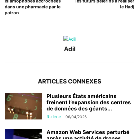
islamophobes accrochées
les futurs pèlerins à réaliser
dans une pharmacie par le
le Hadj
patron
Adil
ARTICLES CONNEXES
Plusieurs États américains
freinent l’expansion des centres
de données des géants...
Rizlene
-
06/04/2026
Amazon Web Services perturbé
après une activité de drones