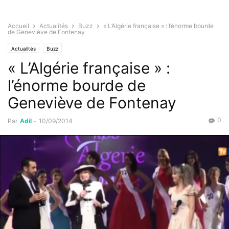
Accueil
Actualités
Buzz
« L’Algérie française » : l’énorme bourde
de Geneviève de Fontenay
Actualités
Buzz
« L’Algérie française » :
l’énorme bourde de
Geneviève de Fontenay
0
Par
Adil
-
10/09/2014