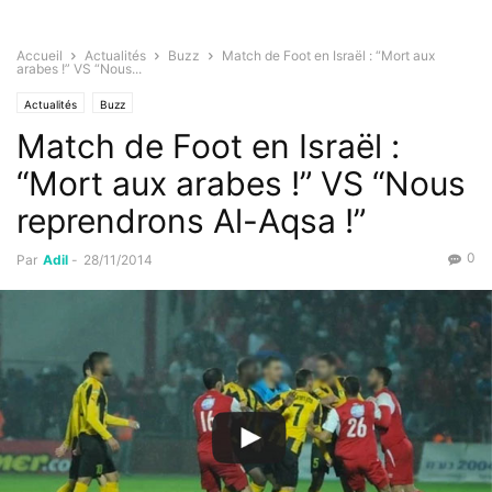
Accueil
Actualités
Buzz
Match de Foot en Israël : “Mort aux
arabes !” VS “Nous...
Actualités
Buzz
Match de Foot en Israël :
“Mort aux arabes !” VS “Nous
reprendrons Al-Aqsa !”
0
Par
Adil
-
28/11/2014