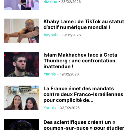
Rizlene
-
23/02/2026
Khaby Lame : de TikTok au statut
d’actif numérique mondial !
Ayyoub
-
19/02/2026
Islam Makhachev face à Greta
Thunberg : une confrontation
inattendue !
Yannis
-
19/02/2026
La France émet des mandats
contre deux Franco-Israéliennes
pour complicité de...
Yannis
-
03/02/2026
Des scientifiques créent un «
poumon-sur-puce » pour étudier