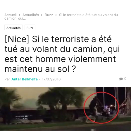
Accueil
Actualités
Buzz
Si le terroriste a été tué au volant du
camion, qui...
Actualités
Buzz
[Nice] Si le terroriste a été
tué au volant du camion, qui
est cet homme violemment
maintenu au sol ?
0
Par
Antar Belkhelfa
-
17/07/2016