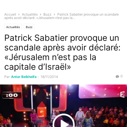
Accueil
Actualités
Buzz
Patrick Sabatier provoque un scandale
après avoir déclaré: «Jérusalem n’est pas la...
Actualités
Buzz
Patrick Sabatier provoque un
scandale après avoir déclaré:
«Jérusalem n’est pas la
capitale d’Israël»
0
Par
Antar Belkhelfa
-
18/11/2014