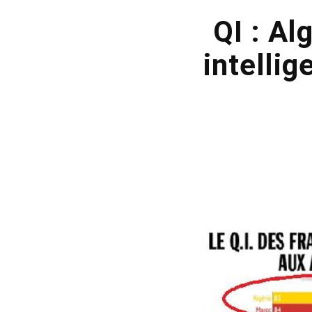
QI : Al
intellig