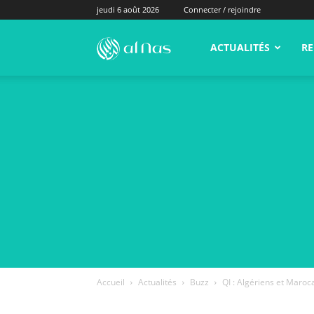
jeudi 6 août 2026
Connecter / rejoindre
alNas.fr
ACTUALITÉS
RE
Accueil
Actualités
Buzz
QI : Algériens et Maroca