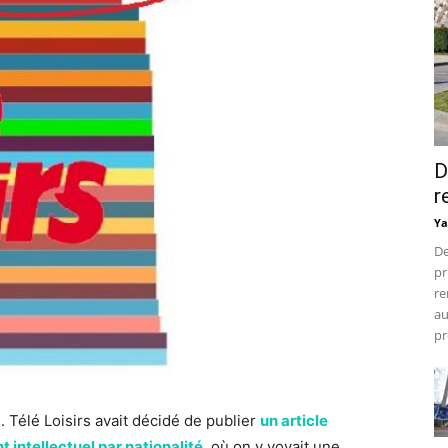
D
r
Ya
De
pr
re
au
pr
. Télé Loisirs avait décidé de publier
un article
 intellectuel par nationalité
, où on y voyait une