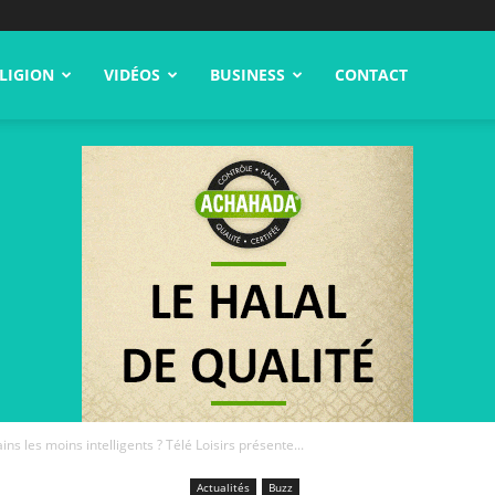
LIGION
VIDÉOS
BUSINESS
CONTACT
ins les moins intelligents ? Télé Loisirs présente...
Actualités
Buzz