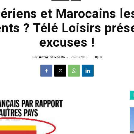
gériens et Marocains l
ents ? Télé Loisirs pré
excuses !
Par
Antar Belkhelfa
-
29/01/2015
0