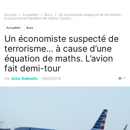
Accueil
Actualités
Buzz
Un économiste suspecté de terrorisme…
à cause d’une équation de maths. L’avion...
Actualités
Buzz
Un économiste suspecté de
terrorisme… à cause d’une
équation de maths. L’avion
fait demi-tour
0
Par
Antar Belkhelfa
-
09/05/2016